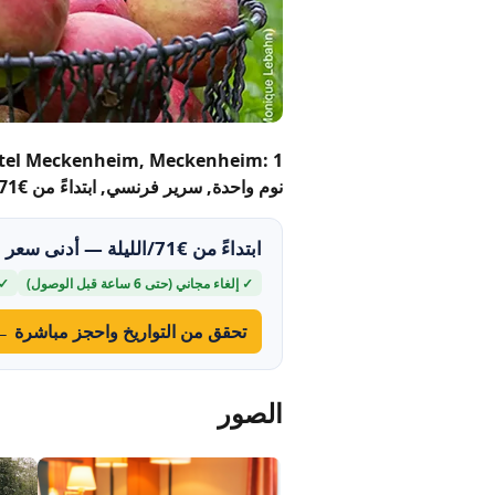
نوم واحدة, سرير فرنسي, ابتداءً من €71/الليلة.
ابتداءً من €71/الليلة — أدنى سعر خلال الـ30 يومًا القادمة
✓ إلغاء مجاني (حتى 6 ساعة قبل الوصول)
✓ شا
تحقق من التواريخ واحجز مباشرة ←
الصور