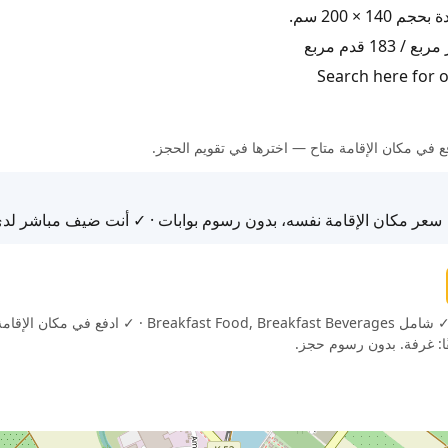
 × 200 سم.
لدفع في مكان الإقامة متاح — اخترها في تقويم الحجز.
 سعر مكان الإقامة نفسه، بدون رسوم بوابات · ✓ أنت ضيف مباشر لدى
✓ إلغاء مجاني (حتى 6 ساعة قبل الوصول) · ✓ شامل Beverages
ًا: غرفة. بدون رسوم حجز.