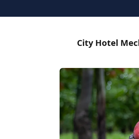
Applerout — غرفة · City Hotel Meckenheim,