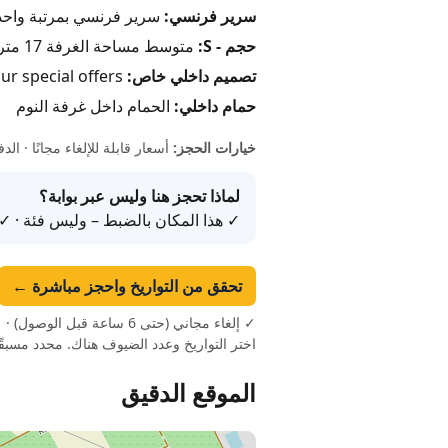
سرير فرنسي:
سرير فرنسي بمرتبة واحدة بحجم 140
حجم - S:
متوسط مساحة الغرفة 17 متر مربع / 183 قدم مربع
تصميم داخلي خاص:
Search here for our special offers
حمام داخلي:
الحمام داخل غرفة النوم
خيارات الحجز:
أسعار قابلة للإلغاء مجانًا · ا
لماذا تحجز هنا وليس عبر بوابة؟
✓ هذا المكان بالضبط – وليس فئة · ✓
تحقق من التواريخ واحجز مباشرة ←
اختر التواريخ وعدد الضيوف هناك. محدد مسبق
الموقع الدقيق