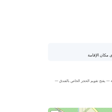
 مكان الإقامة
Breakfast Food, Breakfast  · ✓ ادفع في مكان الإقامة — يفتح تقويم الحجز الخاص بالفندق —