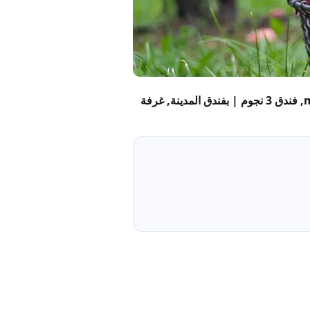
Appleroute Special | Classic Single — City Hotel Meckenheim, Meckenheim: 1 ضيوف, 16 m², فندق 3 نجوم | بفندق المدينة, غرفة