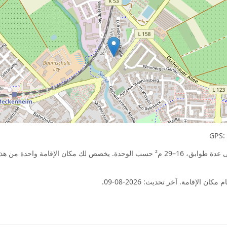
يشمل هذا المنتج 30 وحدات فعلية موزعة على عدة طوابق، 16–29 م² حسب الوحدة. يخصص لك م
 الإقامة. آخر تحديث: 2026-08-09.