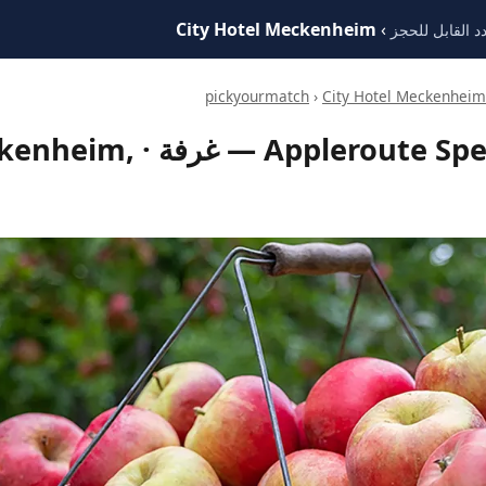
City Hotel Meckenheim
›
 القابل للحجز
›
City Hotel Meckenheim
e Special | Classic Single