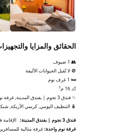
الحقائق والمزايا والتجهيزا
👥 1 ضيوف
🚫 لا تُقبل الحيوانات الأليفة
🛏️ 1 غرف نوم
📐 16 م²
✨ فندق 3 نجوم | بفندق المدينة, غرفة نوم واحدة, سرير فرنسي, حجم - S, تصميم داخلي خاص, حمام داخلي
🧴 التنظيف اليومي, كرسي الأريكة, شبكة
فندق 3 نجوم | بفندق المدينة:
الإقامة في م
غرفة نوم واحدة:
غرفة مثالية للمسافرين