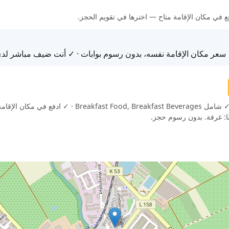
لدفع في مكان الإقامة متاح — اخترها في تقويم الحجز.
 سعر مكان الإقامة نفسه، بدون رسوم بوابات · ✓ أنت ضيف مباشر لدى
✓ إلغاء مجاني (حتى 6 ساعة قبل الوصول) · ✓ شامل Beverages
ًا: غرفة. بدون رسوم حجز.