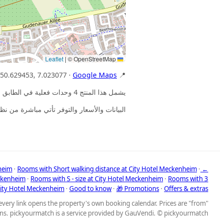
|
© OpenStreetMap
Leaflet
Google Maps
📍 GPS: 50.629453, 7.023077 ·
يشمل هذا المنتج 4 وحدات فعلية في الطابق 1، 20 م². يخصص لك مكان الإقامة واحدة من هذه الوحدات – وكل المزايا المذكورة تنطبق على كل منها.
البيانات والأسعار والتوفر تأتي مباشرة من نظام مكان
heim
·
Rooms with Short walking distance at City Hotel Meckenheim
·
← All destinations on pickyourmatch
eckenheim
·
Rooms with S - size at City Hotel Meckenheim
·
Rooms with 3
 City Hotel Meckenheim
·
Good to know
·
🎁 Promotions
·
Offers & extras
every link opens the property's own booking calendar. Prices are "from"
ons. pickyourmatch is a service provided by GauVendi. © pickyourmatch