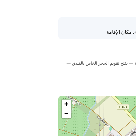
 مكان الإقامة
Breakfast Food, Breakfast  · ✓ ادفع في مكان الإقامة — يفتح تقويم الحجز الخاص بالفندق —
+
−