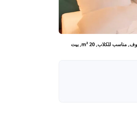
Classic | Oversized Double with Front View — City Hotel Meckenheim, Meckenheim: 2 ضيوف, مناسب للكلاب, 20 m², بيت