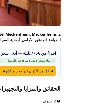
الضيافة, المنظور الأمامي, أرضية السجاد, ابتداءً
ابتداءً من €75/الليلة — أدنى سعر خلال الـ30 يومًا القادمة
✓ إلغاء مجاني (حتى 6 ساعة قبل الوصول)
✓ شا
تحقق من التواريخ واحجز مباشرة ←
الحقائق والمزايا والتجهيزا
👥 2 ضيوف