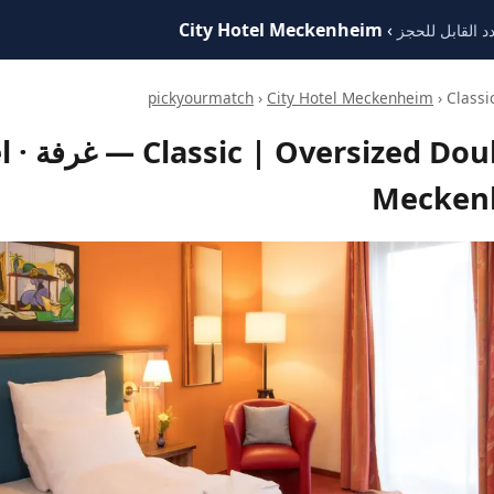
City Hotel Meckenheim
›
 القابل للحجز
›
City Hotel Meckenheim
› Classi
 View
Mecken