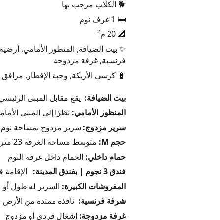
🐕 الكلاب مرحب بها
🛏️ 1 غرف نوم
📐 20 م²
فرنسية, غرفة مزدوجة
🧴 كرسي الأريكة, وجبة الإفطار, مرافق 
بيت الضيافة:
يقع مقابل المبنى الرئيسي.
المنظور الأمامي:
نظرًا إلى المبنى الأمام
سرير مزدوج:
سرير مزدوج بمساحة نوم 180 × 200 سم
حجم M:
متوسط مساحة الغرفة 23 متر مربع / 247 قدم مربع
حمام داخلي:
الحمام داخل غرفة النوم
فندق 3 نجوم | بفندق المدينة:
الإقامة في م
المفروشات الكبيرة:
السرير له طول أو ح
شرفة فرنسية:
نافذة ممتدة من الأرض 
غرفة مزدوجة:
إشغال فردي أو مزدوج