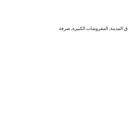
أرضية السجاد, سرير مزدوج, دش, حجم M, حمام داخلي, فندق 3 نجوم | بفندق المدينة, المفروشات الكبيرة, شرفة