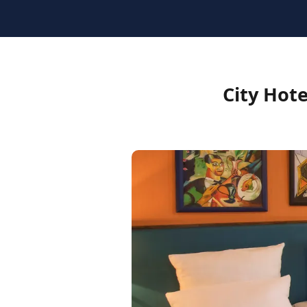
Classic | Oversized Double with Front — غرفة · City Hotel