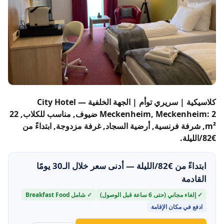
كلاسيكية | سريري توأم | الجهة الخلفية — City Hotel
Meckenheim, Meckenheim: 2 ضيوف, مناسب للكلاب, 22
m², شرفة فرنسية, أرضية السجاد, غرفة مزدوجة, ابتداءً من
€82/الليلة.
ابتداءً من €82/الليلة — أدنى سعر خلال الـ30 يومًا
القادمة
✓ إلغاء مجاني (حتى 6 ساعة قبل الوصول)
✓ شامل Breakfast Food
ادفع في مكان الإقامة