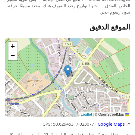
الخاص بالفندق — اختر التواريخ وعدد الضيوف هناك. محدد مسبقًا: غرفة.
بدون رسوم حجز.
الموقع الدقيق
+
−
|
© OpenStreetMap
Leaflet
Google Maps
📍 GPS: 50.629453, 7.023077 ·
يشمل هذا المنتج 2 وحدات فعلية في الطابق 1، 22 م². يخصص لك مكان