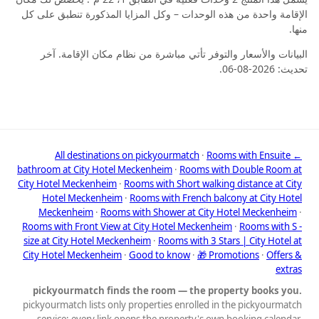
الإقامة واحدة من هذه الوحدات – وكل المزايا المذكورة تنطبق على كل
منها.
البيانات والأسعار والتوفر تأتي مباشرة من نظام مكان الإقامة. آخر
تحديث: 2026-08-06.
·
Rooms with Ensuite
← All destinations on pickyourmatch
bathroom at City Hotel Meckenheim
·
Rooms with Double Room at
City Hotel Meckenheim
·
Rooms with Short walking distance at City
Hotel Meckenheim
·
Rooms with French balcony at City Hotel
Meckenheim
·
Rooms with Shower at City Hotel Meckenheim
·
Rooms with Front View at City Hotel Meckenheim
·
Rooms with S -
size at City Hotel Meckenheim
·
Rooms with 3 Stars | City Hotel at
City Hotel Meckenheim
·
Good to know
·
🎁 Promotions
·
Offers &
extras
pickyourmatch finds the room — the property books you.
pickyourmatch lists only properties enrolled in the pickyourmatch