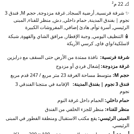
📐 22 م²
✨ شرفة فرنسية, أرضية السجاد, غرفة مزدوجة, حجم M, فندق 3
نجوم | بفندق المدينة, حمام داخلي, دش, منظر للفناء, المبنى
الرئيسي, أسرة توأم, هادئ إضافي, المفروشات الكبيرة
🧴 التنظيف اليومي, وجبة الإفطار, مرافق الشاي والقهوة, شبكة
لاسلكية/واي فاي, كرسي الأريكة
شرفة فرنسية:
نافذة ممتدة من الأرض حتى السقف مع درابزين
غرفة مزدوجة:
إشغال فردي أو مزدوج
حجم M:
متوسط مساحة الغرفة 23 متر مربع / 247 قدم مربع
فندق 3 نجوم | بفندق المدينة:
الإقامة في منتجنا الفندقي 3
نجوم
حمام داخلي:
الحمام داخل غرفة النوم
منظر للفناء:
منظر للجزء الخلفي من الفندق
المبنى الرئيسي:
يقع مكتب الاستقبال ومنطقة الفطور في المبنى
الرئيسي.