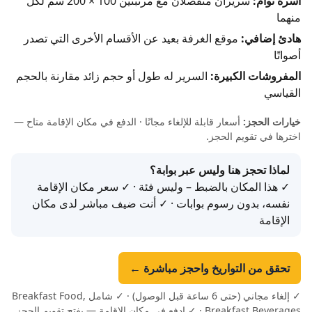
أسرة توأم:
سريران منفصلان مع مرتبتين 100 × 200 سم لكل
منهما
هادئ إضافي:
موقع الغرفة بعيد عن الأقسام الأخرى التي تصدر
أصواتًا
المفروشات الكبيرة:
السرير له طول أو حجم زائد مقارنة بالحجم
القياسي
خيارات الحجز:
أسعار قابلة للإلغاء مجانًا · الدفع في مكان الإقامة متاح —
اخترها في تقويم الحجز.
لماذا تحجز هنا وليس عبر بوابة؟
✓ هذا المكان بالضبط – وليس فئة · ✓ سعر مكان الإقامة
نفسه، بدون رسوم بوابات · ✓ أنت ضيف مباشر لدى مكان
الإقامة
تحقق من التواريخ واحجز مباشرة ←
✓ إلغاء مجاني (حتى 6 ساعة قبل الوصول) · ✓ شامل Breakfast Food,
Breakfast Beverages · ✓ ادفع في مكان الإقامة — يفتح تقويم الحجز