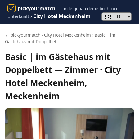
pickyourmatch
— finde genau deine buchbare
›
City Hotel Meckenheim
Unterkunft
← pickyourmatch
›
City Hotel Meckenheim
› Basic | im
Gästehaus mit Doppelbett
Basic | im Gästehaus mit
Doppelbett — Zimmer · City
Hotel Meckenheim,
Meckenheim