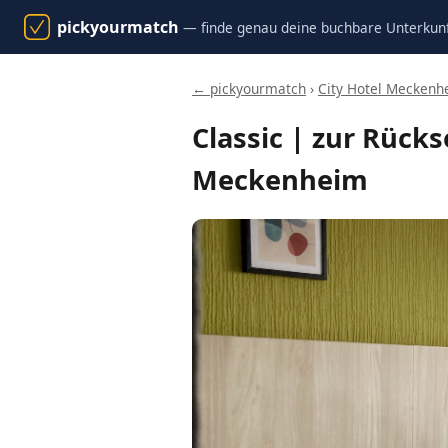
pickyourmatch
— finde genau deine buchbare Unterkun
← pickyourmatch
›
City Hotel Meckenh
Classic | zur Rück
Meckenheim