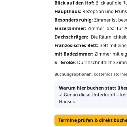
Blick auf den Hof:
Blick auf die R
Haupthaus:
Rezeption und Frühs
Besonders ruhig:
Zimmer ist bes
Einzelzimmer:
Zimmer ideal für A
Dachschrägen:
Die Räumlichkei
Französisches Bett:
Bett mit ein
mit Badezimmer:
Zimmer mit ei
S - Größe:
Durchschnittliche Zimm
Buchungsoptionen:
kostenlos storni
Warum hier buchen statt über
✓ Genau diese Unterkunft – kein
Hauses
Termine prüfen & direkt buch