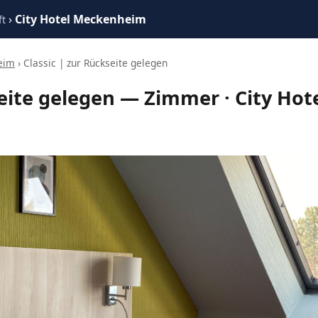
›
City Hotel Meckenheim
ft
eim
› Classic | zur Rückseite gelegen
seite gelegen — Zimmer · City Ho