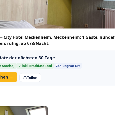
 — City Hotel Meckenheim, Meckenheim: 1 Gäste, hundefre
ders ruhig, ab €73/Nacht.
Rate der nächsten 30 Tage
r Anreise)
✓ inkl. Breakfast Food
Zahlung vor Ort
uchen →
Teilen