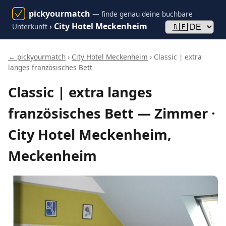
pickyourmatch
— finde genau deine buchbare
›
City Hotel Meckenheim
Unterkunft
← pickyourmatch
›
City Hotel Meckenheim
› Classic | extra
langes französisches Bett
Classic | extra langes
französisches Bett — Zimmer ·
City Hotel Meckenheim,
Meckenheim