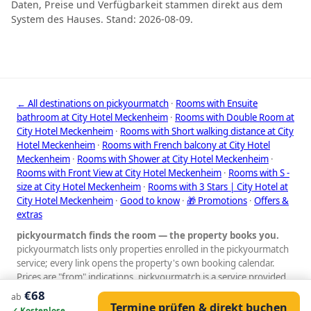
Daten, Preise und Verfügbarkeit stammen direkt aus dem
System des Hauses. Stand: 2026-08-09.
← All destinations on pickyourmatch
·
Rooms with Ensuite
bathroom at City Hotel Meckenheim
·
Rooms with Double Room at
City Hotel Meckenheim
·
Rooms with Short walking distance at City
Hotel Meckenheim
·
Rooms with French balcony at City Hotel
Meckenheim
·
Rooms with Shower at City Hotel Meckenheim
·
Rooms with Front View at City Hotel Meckenheim
·
Rooms with S -
size at City Hotel Meckenheim
·
Rooms with 3 Stars | City Hotel at
City Hotel Meckenheim
·
Good to know
·
🎁 Promotions
·
Offers &
extras
pickyourmatch finds the room — the property books you.
pickyourmatch lists only properties enrolled in the pickyourmatch
service; every link opens the property's own booking calendar.
Prices are "from" indications. pickyourmatch is a service provided
by GauVendi. © pickyourmatch
€68
ab
Termine prüfen & direkt buchen
Impressum
·
Datenschutz
·
AGB
·
GauVendi Datenschutz
✓ Kostenlose