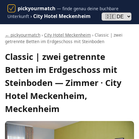
pickyourmatch
— finde genau deine buchbare
›
City Hotel Meckenheim
Unterkunft
← pickyourmatch
›
City Hotel Meckenheim
› Classic | zwei
getrennte Betten im Erdgeschoss mit Steinboden
Classic | zwei getrennte
Betten im Erdgeschoss mit
Steinboden — Zimmer · City
Hotel Meckenheim,
Meckenheim