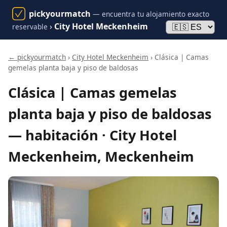
pickyourmatch
— encuentra tu alojamiento exacto
›
City Hotel Meckenheim
reservable
← pickyourmatch
›
City Hotel Meckenheim
› Clásica | Camas
gemelas planta baja y piso de baldosas
Clásica | Camas gemelas
planta baja y piso de baldosas
— habitación · City Hotel
Meckenheim, Meckenheim