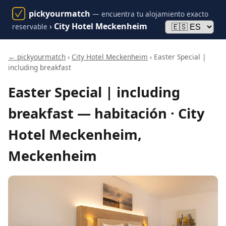
pickyourmatch
— encuentra tu alojamiento exacto
›
City Hotel Meckenheim
reservable
← pickyourmatch
›
City Hotel Meckenheim
› Easter Special |
including breakfast
Easter Special | including
breakfast — habitación · City
Hotel Meckenheim,
Meckenheim