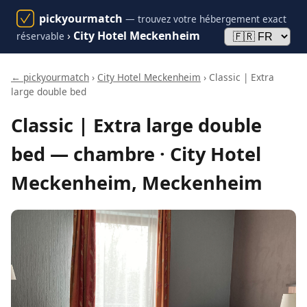
pickyourmatch
— trouvez votre hébergement exact
›
City Hotel Meckenheim
réservable
← pickyourmatch
›
City Hotel Meckenheim
› Classic | Extra
large double bed
Classic | Extra large double
bed — chambre · City Hotel
Meckenheim, Meckenheim