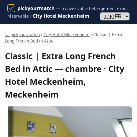
pickyourmatch
— trouvez votre hébergement exact
›
City Hotel Meckenheim
réservable
← pickyourmatch
›
City Hotel Meckenheim
› Classic | Extra
Long French Bed in Attic
Classic | Extra Long French
Bed in Attic — chambre · City
Hotel Meckenheim,
Meckenheim