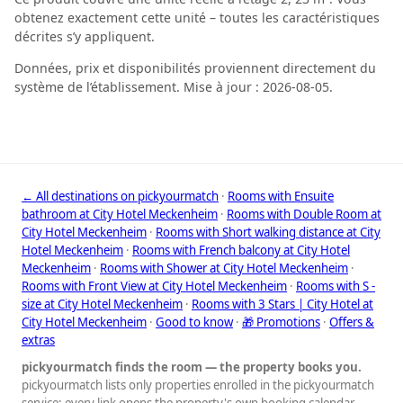
obtenez exactement cette unité – toutes les caractéristiques
décrites s’y appliquent.
Données, prix et disponibilités proviennent directement du
système de l’établissement. Mise à jour : 2026-08-05.
← All destinations on pickyourmatch
·
Rooms with Ensuite
bathroom at City Hotel Meckenheim
·
Rooms with Double Room at
City Hotel Meckenheim
·
Rooms with Short walking distance at City
Hotel Meckenheim
·
Rooms with French balcony at City Hotel
Meckenheim
·
Rooms with Shower at City Hotel Meckenheim
·
Rooms with Front View at City Hotel Meckenheim
·
Rooms with S -
size at City Hotel Meckenheim
·
Rooms with 3 Stars | City Hotel at
City Hotel Meckenheim
·
Good to know
·
🎁 Promotions
·
Offers &
extras
pickyourmatch finds the room — the property books you.
pickyourmatch lists only properties enrolled in the pickyourmatch