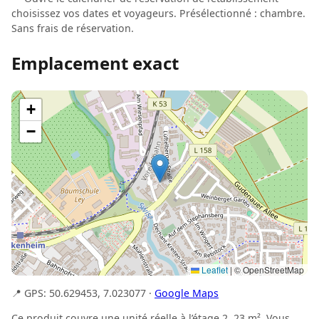
choisissez vos dates et voyageurs. Présélectionné : chambre.
Sans frais de réservation.
Emplacement exact
+
−
Leaflet
|
© OpenStreetMap
📍 GPS: 50.629453, 7.023077 ·
Google Maps
Ce produit couvre une unité réelle à l’étage 2, 23 m². Vous