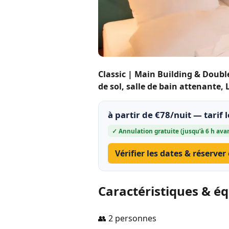
Classic | Main Building & Doub
de sol, salle de bain attenante,
à partir de €78/nuit — tarif 
✓ Annulation gratuite (jusqu’à 6 h avan
Vérifier les dates & réserver
Caractéristiques & é
👥 2 personnes