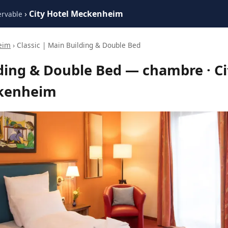
›
City Hotel Meckenheim
ervable
eim
› Classic | Main Building & Double Bed
lding & Double Bed — chambre · Ci
kenheim