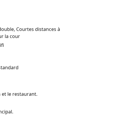
 double, Courtes distances à
ur la cour
fi
 standard
et le restaurant.
cipal.