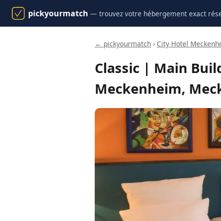
pickyourmatch
— trouvez votre hébergement exact rés
← pickyourmatch
›
City Hotel Meckenh
Classic | Main Bui
Meckenheim, Mec