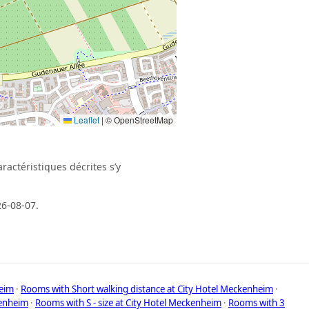
Leaflet
|
© OpenStreetMap
ractéristiques décrites s’y
26-08-07.
eim
·
Rooms with Short walking distance at City Hotel Meckenheim
·
kenheim
·
Rooms with S - size at City Hotel Meckenheim
·
Rooms with 3