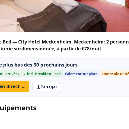
le Bed — City Hotel Meckenheim, Meckenheim: 2 personnes
 Literie surdimensionnée, à partir de €78/nuit.
le plus bas des 30 prochains jours
t l’arrivée)
✓ incl. Breakfast Food
Paiement sur place
Une seule unit
 en direct →
Partager
quipements