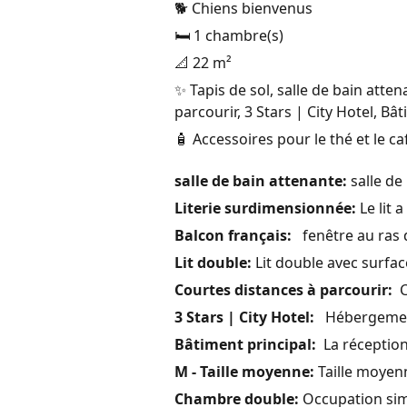
🐕 Chiens bienvenus
🛏️ 1 chambre(s)
📐 22 m²
✨ Tapis de sol, salle de bain atte
parcourir, 3 Stars | City Hotel, B
🧴 Accessoires pour le thé et le c
salle de bain attenante:
salle de
Literie surdimensionnée:
Le lit 
Balcon français:
fenêtre au ras 
Lit double:
Lit double avec surf
Courtes distances à parcourir:
Co
3 Stars | City Hotel:
Hébergement 
Bâtiment principal:
La réception 
M - Taille moyenne:
Taille moyen
Chambre double:
Occupation sim