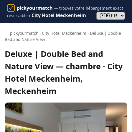
pickyourmatch
— trouvez votre hébergement exact
›
City Hotel Meckenheim
réservable
← pickyourmatch
›
City Hotel Meckenheim
› Deluxe | Double
Bed and Nature View
Deluxe | Double Bed and
Nature View — chambre · City
Hotel Meckenheim,
Meckenheim