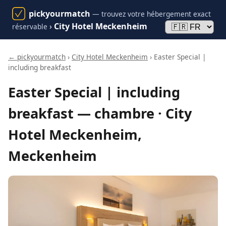
pickyourmatch
— trouvez votre hébergement exact
›
City Hotel Meckenheim
réservable
← pickyourmatch
›
City Hotel Meckenheim
› Easter Special |
including breakfast
Easter Special | including
breakfast — chambre · City
Hotel Meckenheim,
Meckenheim