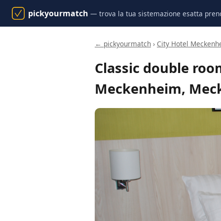
pickyourmatch
— trova la tua sistemazione esatta pren
← pickyourmatch
›
City Hotel Meckenh
Classic double room
Meckenheim, Mec