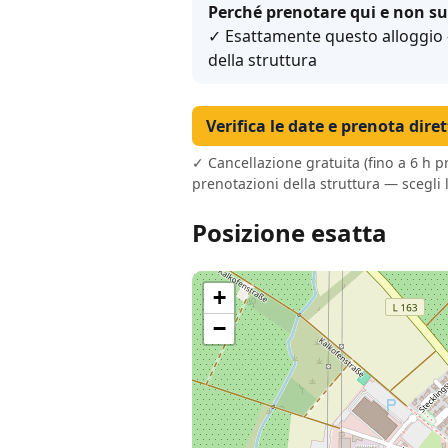
Perché prenotare qui e non su
✓ Esattamente questo alloggio – 
della struttura
Verifica le date e prenota dire
✓ Cancellazione gratuita (fino a 6 h p
prenotazioni della struttura — scegli 
Posizione esatta
+
−