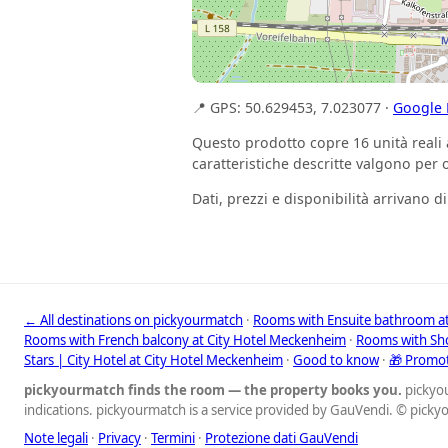
📍 GPS: 50.629453, 7.023077 ·
Google
Questo prodotto copre 16 unità reali a
caratteristiche descritte valgono per
Dati, prezzi e disponibilità arrivano 
← All destinations on pickyourmatch
·
Rooms with Ensuite bathroom a
Rooms with French balcony at City Hotel Meckenheim
·
Rooms with Sho
Stars | City Hotel at City Hotel Meckenheim
·
Good to know
·
🎁 Promo
pickyourmatch finds the room — the property books you.
pickyou
indications. pickyourmatch is a service provided by GauVendi. © pick
Note legali
·
Privacy
·
Termini
·
Protezione dati GauVendi