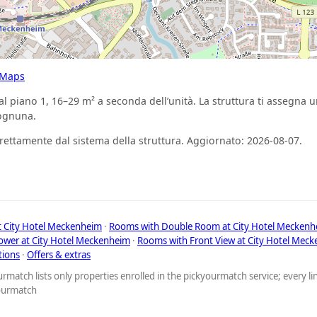
 Maps
l piano 1, 16–29 m² a seconda dell’unità. La struttura ti assegna un
 ognuna.
direttamente dal sistema della struttura. Aggiornato: 2026-08-07.
t City Hotel Meckenheim
·
Rooms with Double Room at City Hotel Meckenh
wer at City Hotel Meckenheim
·
Rooms with Front View at City Hotel Mec
tions
·
Offers & extras
rmatch lists only properties enrolled in the pickyourmatch service; every l
yourmatch