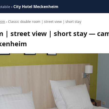
›
City Hotel Meckenheim
otabile
eim
› Classic double room | street view | short stay
 | street view | short stay — cam
kenheim