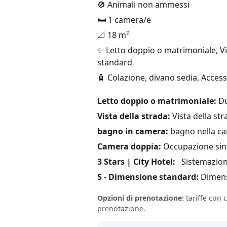
🚫 Animali non ammessi
🛏️ 1 camera/e
📐 18 m²
✨ Letto doppio o matrimoniale, Vi
standard
🧴 Colazione, divano sedia, Accesso
Letto doppio o matrimoniale:
Du
Vista della strada:
Vista della str
bagno in camera:
bagno nella ca
Camera doppia:
Occupazione sin
3 Stars | City Hotel:
Sistemazione 
S - Dimensione standard:
Dimensi
Opzioni di prenotazione:
tariffe con 
prenotazione.