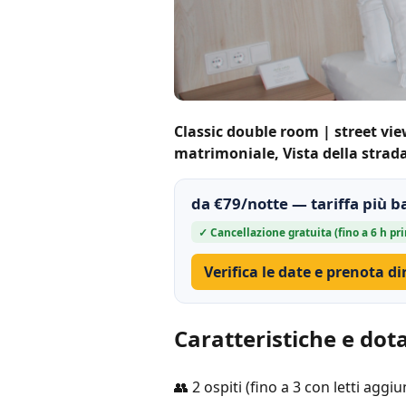
Classic double room | street vi
matrimoniale, Vista della strad
da €79/notte — tariffa più b
✓ Cancellazione gratuita (fino a 6 h pri
Verifica le date e prenota d
Caratteristiche e dot
👥 2 ospiti (fino a 3 con letti aggiun