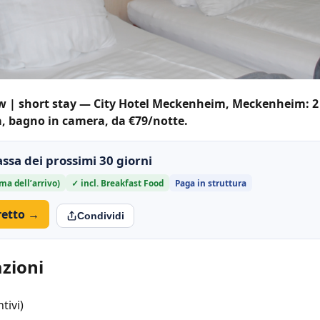
ew | short stay — City Hotel Meckenheim, Meckenheim: 2 o
a, bagno in camera, da €79/notte.
assa dei prossimi 30 giorni
ma dell’arrivo)
✓ incl. Breakfast Food
Paga in struttura
iretto →
Condividi
azioni
tivi)