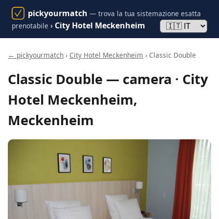
pickyourmatch
— trova la tua sistemazione esatta
›
City Hotel Meckenheim
prenotabile
← pickyourmatch
›
City Hotel Meckenheim
› Classic Double
Classic Double — camera · City
Hotel Meckenheim,
Meckenheim