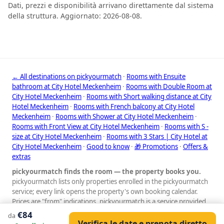
Dati, prezzi e disponibilità arrivano direttamente dal sistema
della struttura. Aggiornato: 2026-08-08.
← All destinations on pickyourmatch
·
Rooms with Ensuite
bathroom at City Hotel Meckenheim
·
Rooms with Double Room at
City Hotel Meckenheim
·
Rooms with Short walking distance at City
Hotel Meckenheim
·
Rooms with French balcony at City Hotel
Meckenheim
·
Rooms with Shower at City Hotel Meckenheim
·
Rooms with Front View at City Hotel Meckenheim
·
Rooms with S -
size at City Hotel Meckenheim
·
Rooms with 3 Stars | City Hotel at
City Hotel Meckenheim
·
Good to know
·
🎁 Promotions
·
Offers &
extras
pickyourmatch finds the room — the property books you.
pickyourmatch lists only properties enrolled in the pickyourmatch
service; every link opens the property's own booking calendar.
Prices are "from" indications. pickyourmatch is a service provided
by GauVendi. © pickyourmatch
€84
da
Verifica le date e prenota diretto