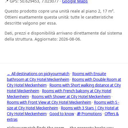
📍 GPS: 50.629453, 7.023077 ·
Google Maps
Questo prodotto copre una unità reale al piano 2, 17 m².
Ottieni esattamente questa unità: tutte le caratteristiche
descritte valgono per essa.
Dati, prezzi e disponibilità arrivano direttamente dal sistema
della struttura. Aggiornato: 2026-08-06.
← All destinations on pickyourmatch
·
Rooms with Ensuite
bathroom at City Hotel Meckenheim
·
Rooms with Double Room at
City Hotel Meckenheim
·
Rooms with Short walking distance at City
Hotel Meckenheim
·
Rooms with French balcony at City Hotel
Meckenheim
·
Rooms with Shower at City Hotel Meckenheim
·
Rooms with Front View at City Hotel Meckenheim
·
Rooms with S -
size at City Hotel Meckenheim
·
Rooms with 3 Stars | City Hotel at
City Hotel Meckenheim
·
Good to know
·
🎁 Promotions
·
Offers &
extras