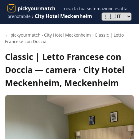
pickyourmatch
— trova la tua sistemazione esatta
›
City Hotel Meckenheim
prenotabile
← pickyourmatch
›
City Hotel Meckenheim
› Classic | Letto
Francese con Doccia
Classic | Letto Francese con
Doccia — camera · City Hotel
Meckenheim, Meckenheim