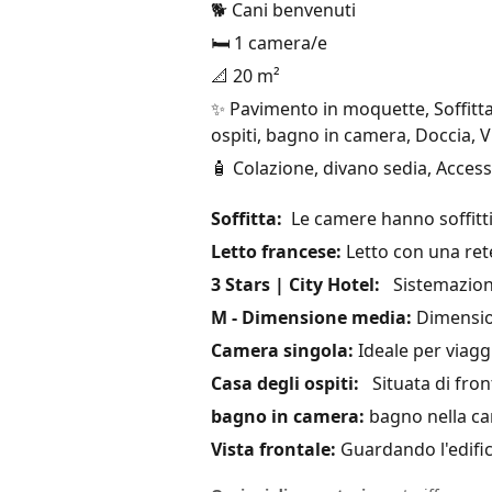
🐕 Cani benvenuti
🛏️ 1 camera/e
📐 20 m²
✨ Pavimento in moquette, Soffitta
ospiti, bagno in camera, Doccia, V
🧴 Colazione, divano sedia, Accesso
Soffitta:
Le camere hanno soffitti
Letto francese:
Letto con una ret
3 Stars | City Hotel:
Sistemazione 
M - Dimensione media:
Dimension
Camera singola:
Ideale per viaggi
Casa degli ospiti:
Situata di fronte
bagno in camera:
bagno nella ca
Vista frontale:
Guardando l'edific