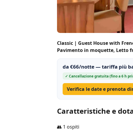
Classic | Guest House with Fre
Pavimento in moquette, Letto fra
da €66/notte — tariffa più b
✓ Cancellazione gratuita (fino a 6 h pri
Verifica le date e prenota d
Caratteristiche e dot
👥 1 ospiti