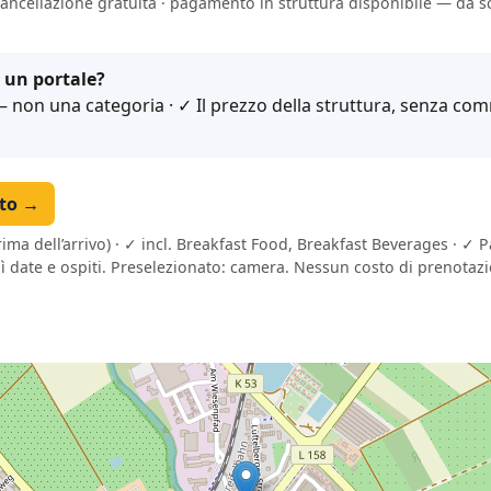
cancellazione gratuita · pagamento in struttura disponibile — da sc
 un portale?
non una categoria · ✓ Il prezzo della struttura, senza comm
tto →
rima dell’arrivo) · ✓ incl. Breakfast Food, Breakfast Beverages · ✓ 
lì date e ospiti. Preselezionato: camera. Nessun costo di prenotaz