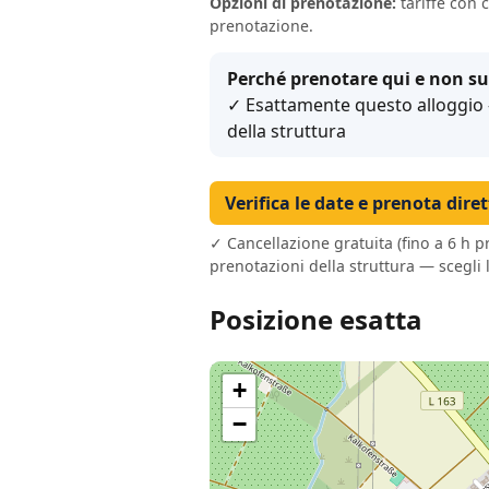
Opzioni di prenotazione:
tariffe con 
prenotazione.
Perché prenotare qui e non su
✓ Esattamente questo alloggio – 
della struttura
Verifica le date e prenota dire
✓ Cancellazione gratuita (fino a 6 h p
prenotazioni della struttura — scegli 
Posizione esatta
+
−