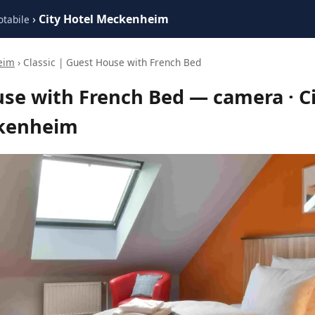
›
City Hotel Meckenheim
otabile
eim
› Classic | Guest House with French Bed
use with French Bed — camera · Ci
kenheim