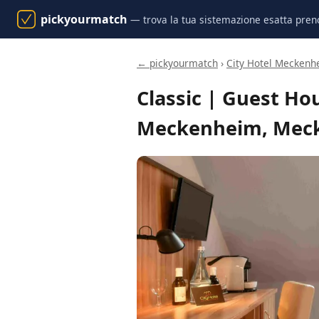
pickyourmatch
— trova la tua sistemazione esatta pren
← pickyourmatch
›
City Hotel Meckenh
Classic | Guest Ho
Meckenheim, Mec