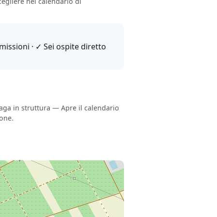
egliere nel calendario di
issioni · ✓ Sei ospite diretto
Paga in struttura — Apre il calendario
ione.