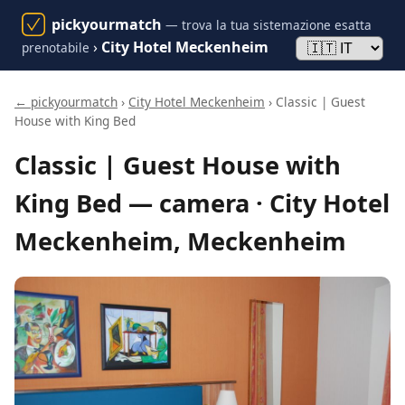
pickyourmatch
— trova la tua sistemazione esatta
›
City Hotel Meckenheim
prenotabile
← pickyourmatch
›
City Hotel Meckenheim
› Classic | Guest
House with King Bed
Classic | Guest House with
King Bed — camera · City Hotel
Meckenheim, Meckenheim