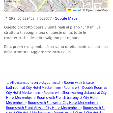
Leaflet
|
© OpenStreetMap
📍 GPS: 50.629453, 7.023077 ·
Google Maps
Questo prodotto copre 3 unità reali al piano 1, 19 m². La
struttura ti assegna una di queste unità: tutte le
caratteristiche descritte valgono per ognuna.
Dati, prezzi e disponibilità arrivano direttamente dal sistema
della struttura. Aggiornato: 2026-08-06.
← All destinations on pickyourmatch
·
Rooms with Ensuite
bathroom at City Hotel Meckenheim
·
Rooms with Double Room at
City Hotel Meckenheim
·
Rooms with Short walking distance at City
Hotel Meckenheim
·
Rooms with French balcony at City Hotel
Meckenheim
·
Rooms with Shower at City Hotel Meckenheim
·
Rooms with Front View at City Hotel Meckenheim
·
Rooms with S -
size at City Hotel Meckenheim
·
Rooms with 3 Stars | City Hotel at