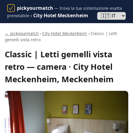
pickyourmatch
— trova la tua sistemazione esatta
›
City Hotel Meckenheim
prenotabile
← pickyourmatch
›
City Hotel Meckenheim
› Classic | Letti
gemelli vista retro
Classic | Letti gemelli vista
retro — camera · City Hotel
Meckenheim, Meckenheim