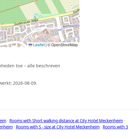
Leaflet
|
© OpenStreetMap
nheden toe – alle beschreven
erkt: 2026-08-09.
eim
·
Rooms with Short walking distance at City Hotel Meckenheim
·
kenheim
·
Rooms with S - size at City Hotel Meckenheim
·
Rooms with 3