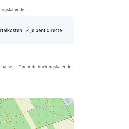
kingskalender.
alkosten · ✓ Je bent directe
r plaatse — Opent de boekingskalender