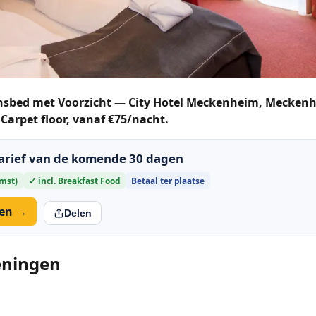
nsbed met Voorzicht — City Hotel Meckenheim, Meckenhe
Carpet floor, vanaf €75/nacht.
tarief van de komende 30 dagen
omst)
✓ incl. Breakfast Food
Betaal ter plaatse
ken →
Delen
eningen