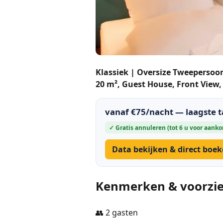
Klassiek | Oversize Tweepersoo
20 m², Guest House, Front View, 
vanaf €75/nacht — laagste 
✓ Gratis annuleren (tot 6 u voor aank
Data bekijken & direct boe
Kenmerken & voorzi
👥 2 gasten