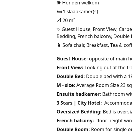
🐕 Honden welkom
🛏️ 1 slaapkamer(s)
📐 20 m²
✨ Guest House, Front View, Carpet
Bedding, French balcony, Double
🧴 Sofa chair, Breakfast, Tea & coff
Guest House:
opposite of main ho
Front View:
Looking out at the fr
Double Bed:
Double bed with a 1
M - size:
Average Room Size 23 sq
Ensuite badkamer:
Bathroom wit
3 Stars | City Hotel:
Accommodatio
Oversized Bedding:
Bed is overs
French balcony:
floor height win
Double Room:
Room for single o