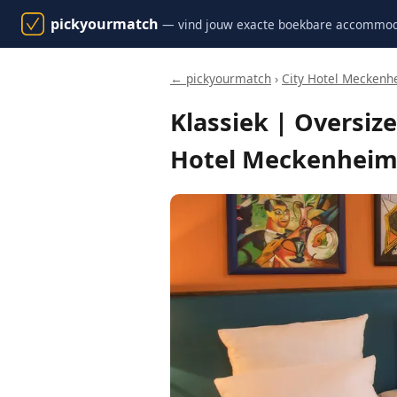
pickyourmatch
— vind jouw exacte boekbare accommod
← pickyourmatch
›
City Hotel Meckenh
Klassiek | Oversiz
Hotel Meckenheim