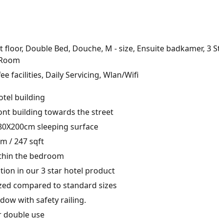
 floor, Double Bed, Douche, M - size, Ensuite badkamer, 3 St
 Room
ee facilities, Daily Servicing, Wlan/Wifi
tel building
ont building towards the street
80X200cm sleeping surface
m / 247 sqft
hin the bedroom
n in our 3 star hotel product
ized compared to standard sizes
dow with safety railing.
r double use