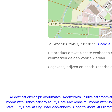
📍 GPS: 50.629453, 7.023077 ·
Google
Dit product omvat 4 echte eenheden o
kenmerken gelden voor elk ervan.
Gegevens, prijzen en beschikbaarheid
← All destinations on pickyourmatch
·
Rooms with Ensuite bathroom a
Rooms with French balcony at City Hotel Meckenheim
·
Rooms with Sho
Stars | City Hotel at City Hotel Meckenheim
·
Good to know
·
🎁 Promo