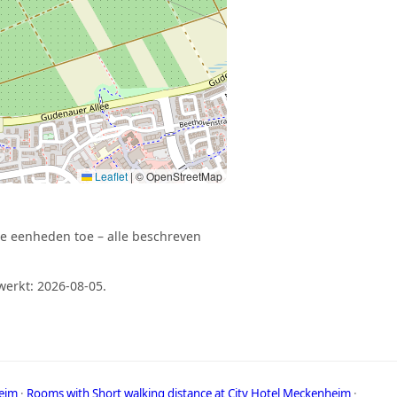
Leaflet
|
© OpenStreetMap
e eenheden toe – alle beschreven
erkt: 2026-08-05.
eim
·
Rooms with Short walking distance at City Hotel Meckenheim
·