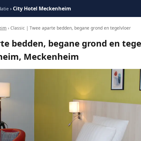
›
City Hotel Meckenheim
atie
eim
› Classic | Twee aparte bedden, begane grond en tegelvloer
rte bedden, begane grond en tege
nheim, Meckenheim