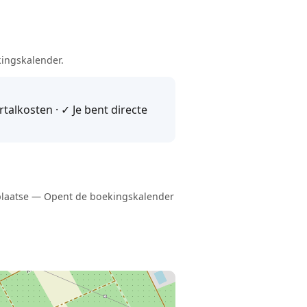
kingskalender.
alkosten · ✓ Je bent directe
r plaatse — Opent de boekingskalender