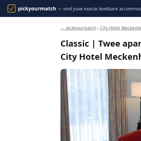
pickyourmatch
— vind jouw exacte boekbare accommod
← pickyourmatch
›
City Hotel Meckenh
Classic | Twee apa
City Hotel Mecke