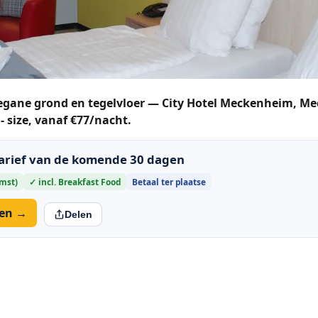
begane grond en tegelvloer — City Hotel Meckenheim, Me
 size, vanaf €77/nacht.
tarief van de komende 30 dagen
omst)
✓ incl. Breakfast Food
Betaal ter plaatse
ken →
Delen