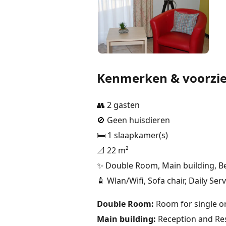
Kenmerken & voorzi
👥 2 gasten
🚫 Geen huisdieren
🛏️ 1 slaapkamer(s)
📐 22 m²
✨ Double Room, Main building, Beg
🧴 Wlan/Wifi, Sofa chair, Daily Serv
Double Room:
Room for single o
Main building:
Reception and Rest