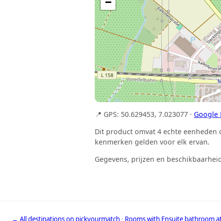
−
📍 GPS: 50.629453, 7.023077 ·
Google
Dit product omvat 4 echte eenheden 
kenmerken gelden voor elk ervan.
Gegevens, prijzen en beschikbaarheid
← All destinations on pickyourmatch
·
Rooms with Ensuite bathroom a