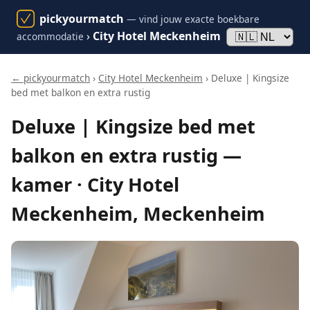
pickyourmatch
— vind jouw exacte boekbare
›
City Hotel Meckenheim
accommodatie
← pickyourmatch
›
City Hotel Meckenheim
› Deluxe | Kingsize
bed met balkon en extra rustig
Deluxe | Kingsize bed met
balkon en extra rustig —
kamer · City Hotel
Meckenheim, Meckenheim