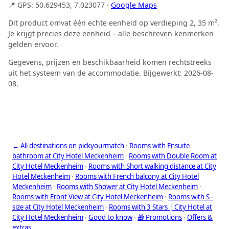
📍 GPS: 50.629453, 7.023077 ·
Google Maps
Dit product omvat één echte eenheid op verdieping 2, 35 m².
Je krijgt precies deze eenheid – alle beschreven kenmerken
gelden ervoor.
Gegevens, prijzen en beschikbaarheid komen rechtstreeks
uit het systeem van de accommodatie. Bijgewerkt: 2026-08-
08.
← All destinations on pickyourmatch
·
Rooms with Ensuite
bathroom at City Hotel Meckenheim
·
Rooms with Double Room at
City Hotel Meckenheim
·
Rooms with Short walking distance at City
Hotel Meckenheim
·
Rooms with French balcony at City Hotel
Meckenheim
·
Rooms with Shower at City Hotel Meckenheim
·
Rooms with Front View at City Hotel Meckenheim
·
Rooms with S -
size at City Hotel Meckenheim
·
Rooms with 3 Stars | City Hotel at
City Hotel Meckenheim
·
Good to know
·
🎁 Promotions
·
Offers &
extras