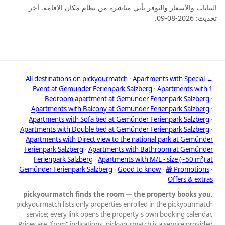
البيانات والأسعار والتوفر تأتي مباشرة من نظام مكان الإقامة. آخر
تحديث: 2026-08-09.
·
Apartments with Special
← All destinations on pickyourmatch
Event at Gemünder Ferienpark Salzberg
·
Apartments with 1
Bedroom apartment at Gemünder Ferienpark Salzberg
·
Apartments with Balcony at Gemünder Ferienpark Salzberg
·
Apartments with Sofa bed at Gemünder Ferienpark Salzberg
·
Apartments with Double bed at Gemünder Ferienpark Salzberg
·
Apartments with Direct view to the national park at Gemünder
Ferienpark Salzberg
·
Apartments with Bathroom at Gemünder
Ferienpark Salzberg
·
Apartments with M/L - size (~50 m²) at
Gemünder Ferienpark Salzberg
·
Good to know
·
🎁 Promotions
·
Offers & extras
pickyourmatch finds the room — the property books you.
pickyourmatch lists only properties enrolled in the pickyourmatch
service; every link opens the property's own booking calendar.
Prices are "from" indications. pickyourmatch is a service provided