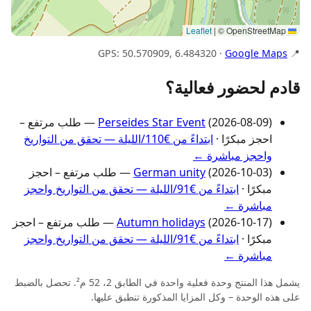
|
© OpenStreetMap
Leaflet
Google Maps
📍 GPS: 50.570909, 6.484320 ·
قادم لحضور فعالية؟
Perseides Star Event
(2026-08-09) — طلب مرتفع –
احجز مبكرًا ·
ابتداءً من €110/الليلة — تحقق من التواريخ
واحجز مباشرة ←
German unity
(2026-10-03) — طلب مرتفع – احجز
مبكرًا ·
ابتداءً من €91/الليلة — تحقق من التواريخ واحجز
مباشرة ←
Autumn holidays
(2026-10-17) — طلب مرتفع – احجز
مبكرًا ·
ابتداءً من €91/الليلة — تحقق من التواريخ واحجز
مباشرة ←
يشمل هذا المنتج وحدة فعلية واحدة في الطابق 2، 52 م². تحصل بالضبط
على هذه الوحدة – وكل المزايا المذكورة تنطبق عليها.