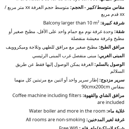
مقاس متوسط/كبير - الحجم:
متوسط حجم الغرفة xx متر مربع /
xx قدم مربع
شرفة كبيرة:
Balcony larger than 10 m²
شقة:
وحدة غرفة نوم مع حمام واحد على الأقل، مطبخ صغير أو
مطبخ وغرفة معيشة منفصلة
مرافق الطبخ:
مطبخ صغير مع مرافق للطهي وثلاجة وميكروويف
المبنى الغربي:
مبنى منفصل غرب المبنى الرئيسي
الوصول بالسلم:
الغرفة يمكن الوصول إليها فقط عن طريق
السلالم
سرير مزدوج:
إطار سرير واحد أو اثنين مع مرتبتين كل منهما
بمقاس 90cmx200cm
مرافق الشاي والقهوة:
Coffee machine including filters
are included
غلاية ماء:
Water boiler and more in the room
غرفة لغير المدخنين:
All rooms are non-smoking
شبكة لاسلكية/واي فاي:
Free Wifi