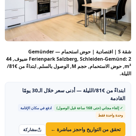
شقة S | اقتصادية | حوض استحمام — Gemünder
Ferienpark Salzberg, Schleiden-Gemünd: 2 ضيوف, 44
m², حوض الاستحمام, حجم M, الوصول بالسلم, ابتداءً من €81/
الليلة.
ابتداءً من €81/الليلة — أدنى سعر خلال الـ30 يومًا
القادمة
✓ إلغاء مجاني (حتى 168 ساعة قبل الوصول)
ادفع في مكان الإقامة
وحدة واحدة فقط
تحقق من التواريخ واحجز مباشرة ←
مشاركة