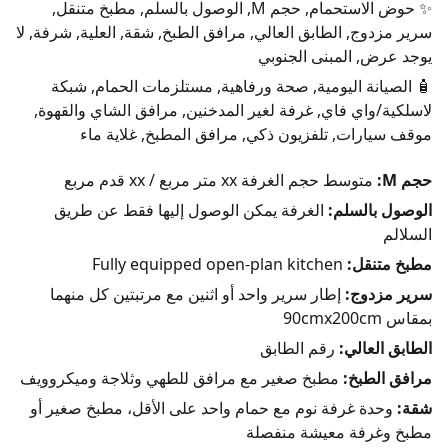
✨ حوض الاستحمام, حجم M, الوصول بالسلم, مطبخ متنقل,
سرير مزدوج, الطابق العالي, مرافق الطبخ, شقة, العلية, شرفة, لا
يوجد عرض, المبنى الجنوبي
🧴 الصيانة اليومية, صحة ورفاهية, مستلزمات الحمام, شبكة
لاسلكية/واي فاي, غرفة لغير المدخنين, مرافق الشاي والقهوة,
موقف سيارات, تلفزيون ذكي, مرافق المطبخ, غلاية ماء
حجم M:
متوسط حجم الغرفة xx متر مربع / xx قدم مربع
الوصول بالسلم:
الغرفة يمكن الوصول إليها فقط عن طريق
السلالم
مطبخ متنقل:
Fully equipped open-plan kitchen
سرير مزدوج:
إطار سرير واحد أو اثنين مع مرتبتين كل منهما
بمقاس 90cmx200cm
الطابق العالي:
رقم الطابق
مرافق الطبخ:
مطبخ صغير مع مرافق للطهي وثلاجة وميكروويف
شقة:
وحدة غرفة نوم مع حمام واحد على الأقل، مطبخ صغير أو
مطبخ وغرفة معيشة منفصلة