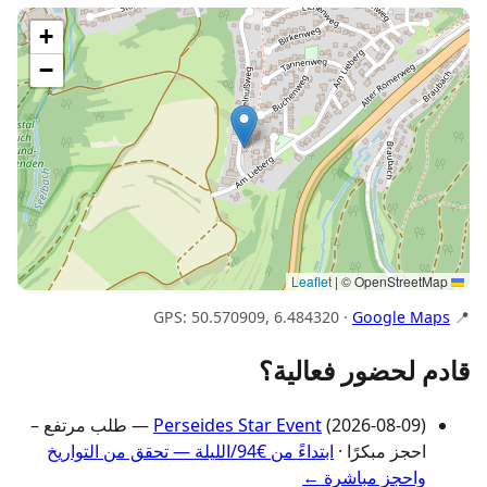
+
−
|
© OpenStreetMap
Leaflet
Google Maps
📍 GPS: 50.570909, 6.484320 ·
قادم لحضور فعالية؟
Perseides Star Event
(2026-08-09) — طلب مرتفع –
احجز مبكرًا ·
ابتداءً من €94/الليلة — تحقق من التواريخ
واحجز مباشرة ←