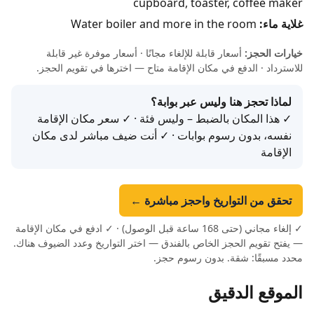
cupboard, toaster, coffee maker
غلاية ماء:
Water boiler and more in the room
خيارات الحجز:
أسعار قابلة للإلغاء مجانًا · أسعار موفرة غير قابلة
للاسترداد · الدفع في مكان الإقامة متاح — اخترها في تقويم الحجز.
لماذا تحجز هنا وليس عبر بوابة؟
✓ هذا المكان بالضبط – وليس فئة · ✓ سعر مكان الإقامة
نفسه، بدون رسوم بوابات · ✓ أنت ضيف مباشر لدى مكان
الإقامة
تحقق من التواريخ واحجز مباشرة ←
✓ إلغاء مجاني (حتى 168 ساعة قبل الوصول) · ✓ ادفع في مكان الإقامة
— يفتح تقويم الحجز الخاص بالفندق — اختر التواريخ وعدد الضيوف هناك.
محدد مسبقًا: شقة. بدون رسوم حجز.
الموقع الدقيق