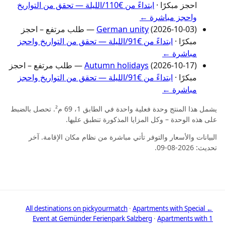
احجز مبكرًا ·
ابتداءً من €110/الليلة — تحقق من التواريخ
واحجز مباشرة ←
German unity
(2026-10-03) — طلب مرتفع – احجز
مبكرًا ·
ابتداءً من €91/الليلة — تحقق من التواريخ واحجز
مباشرة ←
Autumn holidays
(2026-10-17) — طلب مرتفع – احجز
مبكرًا ·
ابتداءً من €91/الليلة — تحقق من التواريخ واحجز
مباشرة ←
يشمل هذا المنتج وحدة فعلية واحدة في الطابق 1، 69 م². تحصل بالضبط
على هذه الوحدة – وكل المزايا المذكورة تنطبق عليها.
البيانات والأسعار والتوفر تأتي مباشرة من نظام مكان الإقامة. آخر
تحديث: 2026-08-09.
·
Apartments with Special
← All destinations on pickyourmatch
Event at Gemünder Ferienpark Salzberg
·
Apartments with 1