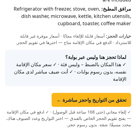
مرافق المطبخ:
Refrigerator with freezer, stove, oven,
dish washer, microwave, kettle, kitchen utensils,
cupboard, toaster, coffee maker
خيارات الحجز:
أسعار قابلة للإلغاء مجانًا · أسعار موفرة غير قابلة
للاسترداد · الدفع في مكان الإقامة متاح — اخترها في تقويم الحجز.
لماذا تحجز هنا وليس عبر بوابة؟
✓ هذا المكان بالضبط – وليس فئة · ✓ سعر مكان الإقامة
نفسه، بدون رسوم بوابات · ✓ أنت ضيف مباشر لدى مكان
الإقامة
تحقق من التواريخ واحجز مباشرة ←
✓ إلغاء مجاني (حتى 168 ساعة قبل الوصول) · ✓ ادفع في مكان الإقامة
— يفتح تقويم الحجز الخاص بالفندق — اختر التواريخ وعدد الضيوف هناك.
محدد مسبقًا: شقة. بدون رسوم حجز.