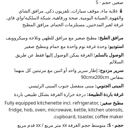
صغير, حجم - S
🧴 غلاية ماء, موقف سيارات, تلفزيون ذكي, مرافق الشاي
والقهوة, الصيانة اليومية, صحة ورفاهية, شبكة لاسلكية/واي فاي,
غرفة لغير المدخنين, مستلزمات الحمام, مرافق المطبخ
مرافق الطبخ:
مطبخ صغير مع مرافق للطهي وثلاجة وميكروويف
استوديو:
وحدة غرفة نوم واحدة مع حمام ومطبخ صغير
الوصول بالسلم:
الغرفة يمكن الوصول إليها فقط عن طريق
السلالم
سرير مزدوج:
إطار سرير واحد أو اثنين مع مرتبتين كل منهما
بمقاس 90cmx200cm
المبنى الجنوبي:
مبنى منفصل جنوب المبنى الرئيسي
غرفة باردة الطبيعة:
درجة حرارة الغرفة بشكل طبيعي باردة
مطبخ صغير:
Fully equipped kitchenette incl. refrigerator,
fridge, hob, oven, microwave, kettle, kitchen utensils,
cupboard, toaster, coffee maker.
حجم - S:
متوسط حجم الغرفة xx متر مربع / xx قدم مربع