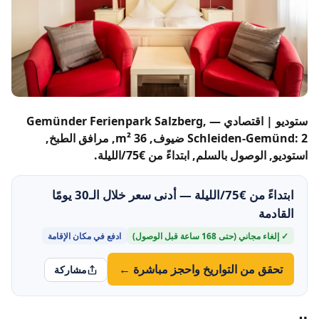
ستوديو | اقتصادي — Gemünder Ferienpark Salzberg,
Schleiden-Gemünd: 2 ضيوف, 36 m², مرافق الطبخ,
استوديو, الوصول بالسلم, ابتداءً من €75/الليلة.
ابتداءً من €75/الليلة — أدنى سعر خلال الـ30 يومًا
القادمة
✓ إلغاء مجاني (حتى 168 ساعة قبل الوصول)
ادفع في مكان الإقامة
تحقق من التواريخ واحجز مباشرة ←
مشاركة