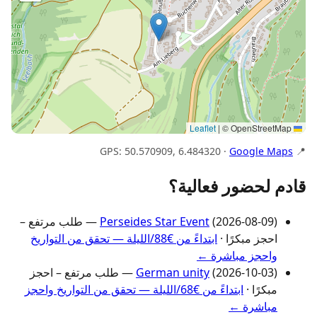
|
© OpenStreetMap
Leaflet
Google Maps
📍 GPS: 50.570909, 6.484320 ·
قادم لحضور فعالية؟
Perseides Star Event
(2026-08-09) — طلب مرتفع –
احجز مبكرًا ·
ابتداءً من €88/الليلة — تحقق من التواريخ
واحجز مباشرة ←
German unity
(2026-10-03) — طلب مرتفع – احجز
مبكرًا ·
ابتداءً من €68/الليلة — تحقق من التواريخ واحجز
مباشرة ←