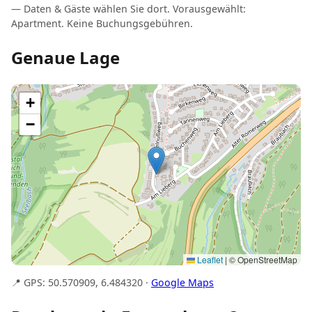
— Daten & Gäste wählen Sie dort. Vorausgewählt:
Apartment. Keine Buchungsgebühren.
Genaue Lage
+
−
Leaflet
|
© OpenStreetMap
📍 GPS: 50.570909, 6.484320 ·
Google Maps