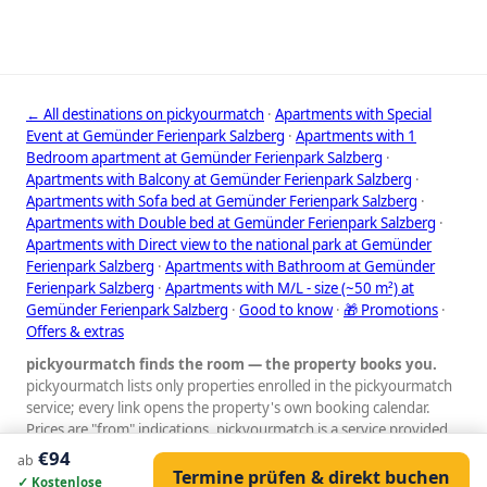
← All destinations on pickyourmatch
·
Apartments with Special
Event at Gemünder Ferienpark Salzberg
·
Apartments with 1
Bedroom apartment at Gemünder Ferienpark Salzberg
·
Apartments with Balcony at Gemünder Ferienpark Salzberg
·
Apartments with Sofa bed at Gemünder Ferienpark Salzberg
·
Apartments with Double bed at Gemünder Ferienpark Salzberg
·
Apartments with Direct view to the national park at Gemünder
Ferienpark Salzberg
·
Apartments with Bathroom at Gemünder
Ferienpark Salzberg
·
Apartments with M/L - size (~50 m²) at
Gemünder Ferienpark Salzberg
·
Good to know
·
🎁 Promotions
·
Offers & extras
pickyourmatch finds the room — the property books you.
pickyourmatch lists only properties enrolled in the pickyourmatch
service; every link opens the property's own booking calendar.
Prices are "from" indications. pickyourmatch is a service provided
by GauVendi. © pickyourmatch
€94
ab
Termine prüfen & direkt buchen
Impressum
·
Datenschutz
·
AGB
·
GauVendi Datenschutz
✓ Kostenlose