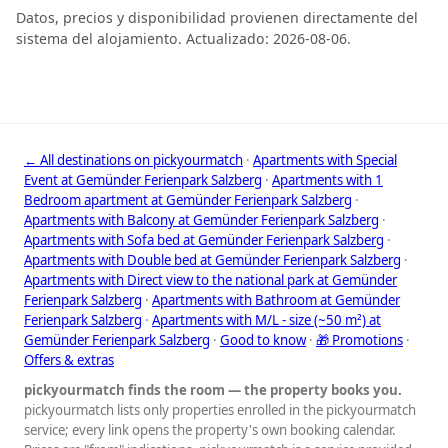
Datos, precios y disponibilidad provienen directamente del
sistema del alojamiento. Actualizado: 2026-08-06.
← All destinations on pickyourmatch
·
Apartments with Special
Event at Gemünder Ferienpark Salzberg
·
Apartments with 1
Bedroom apartment at Gemünder Ferienpark Salzberg
·
Apartments with Balcony at Gemünder Ferienpark Salzberg
·
Apartments with Sofa bed at Gemünder Ferienpark Salzberg
·
Apartments with Double bed at Gemünder Ferienpark Salzberg
·
Apartments with Direct view to the national park at Gemünder
Ferienpark Salzberg
·
Apartments with Bathroom at Gemünder
Ferienpark Salzberg
·
Apartments with M/L - size (~50 m²) at
Gemünder Ferienpark Salzberg
·
Good to know
·
🎁 Promotions
·
Offers & extras
pickyourmatch finds the room — the property books you.
pickyourmatch lists only properties enrolled in the pickyourmatch
service; every link opens the property's own booking calendar.