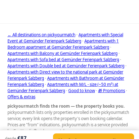
← All destinations on pickyourmatch
·
Apartments with Special
Event at Gemünder Ferienpark Salzberg
·
Apartments with 1
Bedroom apartment at Gemünder Ferienpark Salzberg
·
Apartments with Balcony at Gemünder Ferienpark Salzberg
·
Apartments with Sofa bed at Gemünder Ferienpark Salzberg
·
Apartments with Double bed at Gemünder Ferienpark Salzberg
·
Apartments with Direct view to the national park at Gemünder
Ferienpark Salzberg
·
Apartments with Bathroom at Gemünder
Ferienpark Salzberg
·
Apartments with M/L - size (~50 m²) at
Gemünder Ferienpark Salzberg
·
Good to know
·
🎁 Promotions
·
Offers & extras
pickyourmatch finds the room — the property books you.
pickyourmatch lists only properties enrolled in the pickyourmatch
service; every link opens the property's own booking calendar.
Prices are "from" indications. pickyourmatch is a service provided
by GauVendi. © pickyourmatch
€87
desde