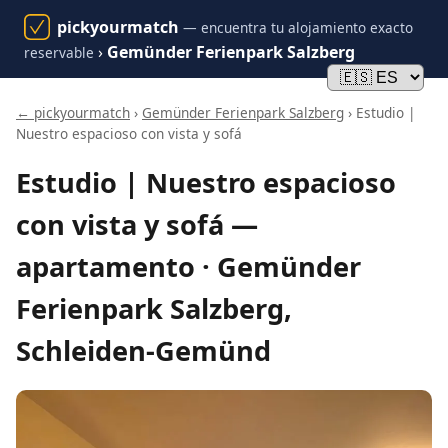
pickyourmatch
— encuentra tu alojamiento exacto
›
Gemünder Ferienpark Salzberg
reservable
← pickyourmatch
›
Gemünder Ferienpark Salzberg
› Estudio |
Nuestro espacioso con vista y sofá
Estudio | Nuestro espacioso
con vista y sofá —
apartamento · Gemünder
Ferienpark Salzberg,
Schleiden-Gemünd