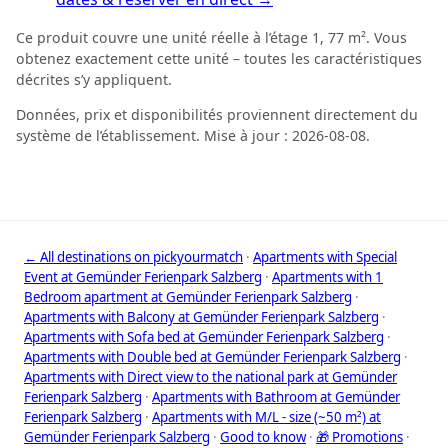
Ce produit couvre une unité réelle à l’étage 1, 77 m². Vous
obtenez exactement cette unité – toutes les caractéristiques
décrites s’y appliquent.
Données, prix et disponibilités proviennent directement du
système de l’établissement. Mise à jour : 2026-08-08.
← All destinations on pickyourmatch
·
Apartments with Special
Event at Gemünder Ferienpark Salzberg
·
Apartments with 1
Bedroom apartment at Gemünder Ferienpark Salzberg
·
Apartments with Balcony at Gemünder Ferienpark Salzberg
·
Apartments with Sofa bed at Gemünder Ferienpark Salzberg
·
Apartments with Double bed at Gemünder Ferienpark Salzberg
·
Apartments with Direct view to the national park at Gemünder
Ferienpark Salzberg
·
Apartments with Bathroom at Gemünder
Ferienpark Salzberg
·
Apartments with M/L - size (~50 m²) at
Gemünder Ferienpark Salzberg
·
Good to know
·
🎁 Promotions
·