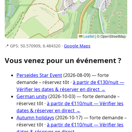
Leaflet
|
© OpenStreetMap
📍 GPS: 50.570909, 6.484320 ·
Google Maps
Vous venez pour un événement ?
Perseides Star Event
(2026-08-09) — forte
demande – réservez tôt ·
à partir de €130/nuit —
Vérifier les dates & réserver en direct →
German unity
(2026-10-03) — forte demande –
réservez tôt ·
à partir de €110/nuit — Vérifier les
dates & réserver en direct →
Autumn holidays
(2026-10-17) — forte demande –
réservez tôt ·
à partir de €110/nuit — Vérifier les
dates & réserver en direct →