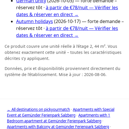
German unity
(2026-10-03) — forte demande –
réservez tôt ·
à partir de €78/nuit — Vérifier les
dates & réserver en direct →
Autumn holidays
(2026-10-17) — forte demande –
réservez tôt ·
à partir de €78/nuit — Vérifier les
dates & réserver en direct →
Ce produit couvre une unité réelle à l’étage 2, 44 m². Vous
obtenez exactement cette unité – toutes les caractéristiques
décrites s’y appliquent.
Données, prix et disponibilités proviennent directement du
système de l’établissement. Mise à jour : 2026-08-06.
← All destinations on pickyourmatch
·
Apartments with Special
Event at Gemünder Ferienpark Salzberg
·
Apartments with 1
Bedroom apartment at Gemünder Ferienpark Salzberg
·
Apartments with Balcony at Gemünder Ferienpark Salzberg
·