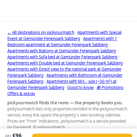
← All destinations on pickyourmatch
·
Apartments with Special
Event at Gemünder Ferienpark Salzberg
·
Apartments with 1
Bedroom apartment at Gemünder Ferienpark Salzberg
·
Apartments with Balcony at Gemünder Ferienpark Salzberg
·
Apartments with Sofa bed at Gemünder Ferienpark Salzberg
·
Apartments with Double bed at Gemünder Ferienpark Salzberg
·
Apartments with Direct view to the national park at Gemünder
Ferienpark Salzberg
·
Apartments with Bathroom at Gemünder
Ferienpark Salzberg
·
Apartments with M/L - size (~50 m²) at
Gemünder Ferienpark Salzberg
·
Good to know
·
🎁 Promotions
·
Offers & extras
pickyourmatch finds the room — the property books you.
pickyourmatch lists only properties enrolled in the pickyourmatch
service; every link opens the property's own booking calendar.
Prices are "from" indications. pickyourmatch is a service provided
by GauVendi. © pickyourmatch
€96
Mentions légales
·
Confidentialité
·
Conditions
·
Protection des
dès