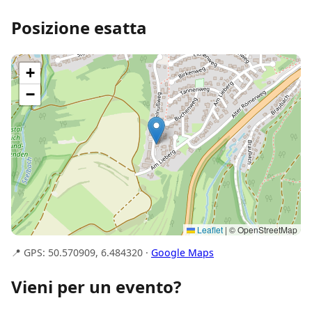
Posizione esatta
+
−
Leaflet
|
© OpenStreetMap
📍 GPS: 50.570909, 6.484320 ·
Google Maps
Vieni per un evento?