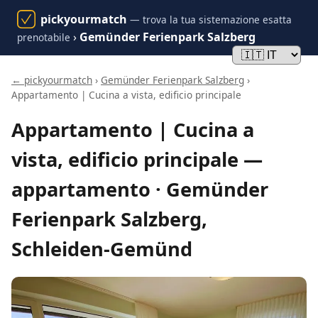
pickyourmatch
— trova la tua sistemazione esatta
›
Gemünder Ferienpark Salzberg
prenotabile
← pickyourmatch
›
Gemünder Ferienpark Salzberg
›
Appartamento | Cucina a vista, edificio principale
Appartamento | Cucina a
vista, edificio principale —
appartamento · Gemünder
Ferienpark Salzberg,
Schleiden-Gemünd