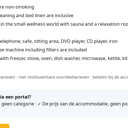
are non-smoking
leaning and bed linen are inclusive
in the small wellness world with sauna and a relaxation ro
telephone, safe, sitting area, DVD player, CD player, iron
e machine including filters are included
ith freezer, stove, oven, dish washer, microwave, kettle, ki
arieven · niet-restitueerbare voordeeltarieven · betalen bij de a
ia een portal?
geen categorie · ✓ De prijs van de accommodatie, geen port