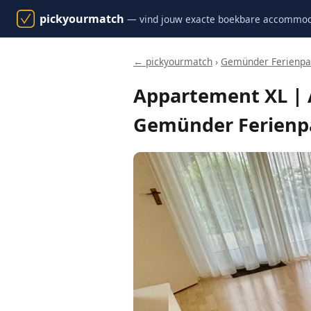
pickyourmatch
— vind jouw exacte boekbare accommod
← pickyourmatch
›
Gemünder Ferienpar
Appartement XL | 
Gemünder Ferienpa