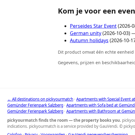
Kom je voor een eve
Perseides Star Event
(2026-0
German unity
(2026-10-03) —
Autumn holidays
(2026-10-17
Dit product omvat één echte eenheid 
Gegevens, prijzen en beschikbaarheid
← All destinations on pickyourmatch
·
Apartments with Special Event 
Gemünder Ferienpark Salzberg
·
Apartments with Sofa bed at Gemünde
Gemünder Ferienpark Salzberg
·
Apartments with Bathroom at Gemünd
pickyourmatch finds the room — the property books you.
pickyou
indications. pickyourmatch is a service provided by GauVendi. © pick
Colofon
·
Privacy
·
Voorwaarden
·
GauVendi gegevensbescherming