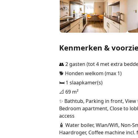
Kenmerken & voorzi
👥 2 gasten (tot 4 met extra bedd
🐕 Honden welkom (max 1)
🛏️ 1 slaapkamer(s)
📐 69 m²
✨ Bathtub, Parking in front, View 
Bedroom apartment, Close to lobby
access
🧴 Water boiler, Wlan/Wifi, Non-S
Haardroger, Coffee machine incl. f