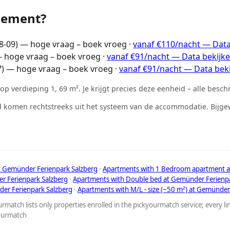
nement?
8-09) — hoge vraag – boek vroeg ·
vanaf €110/nacht — Data
 hoge vraag – boek vroeg ·
vanaf €91/nacht — Data bekijk
) — hoge vraag – boek vroeg ·
vanaf €91/nacht — Data bek
op verdieping 1, 69 m². Je krijgt precies deze eenheid – alle bes
 komen rechtstreeks uit het systeem van de accommodatie. Bijgew
at Gemünder Ferienpark Salzberg
·
Apartments with 1 Bedroom apartment a
r Ferienpark Salzberg
·
Apartments with Double bed at Gemünder Ferienpa
er Ferienpark Salzberg
·
Apartments with M/L - size (~50 m²) at Gemünder
rmatch lists only properties enrolled in the pickyourmatch service; every l
yourmatch