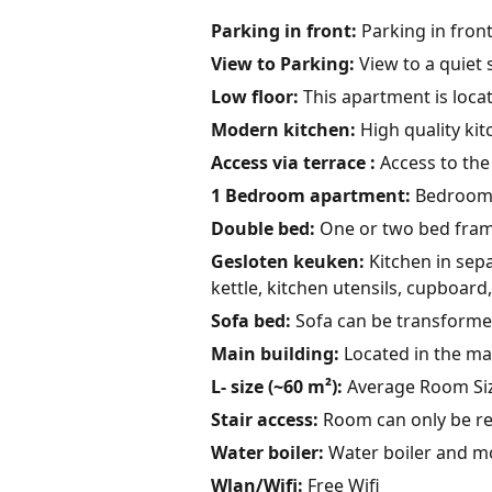
Parking in front:
Parking in fron
View to Parking:
View to a quiet 
Low floor:
This apartment is locat
Modern kitchen:
High quality ki
Access via terrace :
Access to the 
1 Bedroom apartment:
Bedroom u
Double bed:
One or two bed fram
Gesloten keuken:
Kitchen in sepa
kettle, kitchen utensils, cupboard,
Sofa bed:
Sofa can be transformed 
Main building:
Located in the mai
L- size (~60 m²):
Average Room Siz
Stair access:
Room can only be re
Water boiler:
Water boiler and m
Wlan/Wifi:
Free Wifi