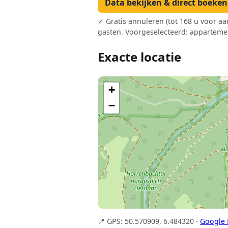
Data bekijken & direct boeke
✓ Gratis annuleren (tot 168 u voor a
gasten. Voorgeselecteerd: apparteme
Exacte locatie
+
−
📍 GPS: 50.570909, 6.484320 ·
Google