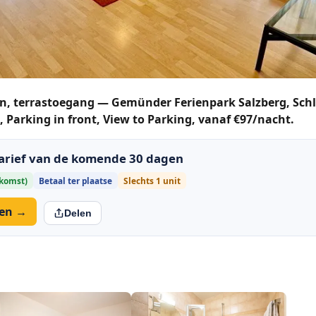
n, terrastoegang — Gemünder Ferienpark Salzberg, Sch
, Parking in front, View to Parking, vanaf €97/nacht.
tarief van de komende 30 dagen
nkomst)
Betaal ter plaatse
Slechts 1 unit
ken →
Delen