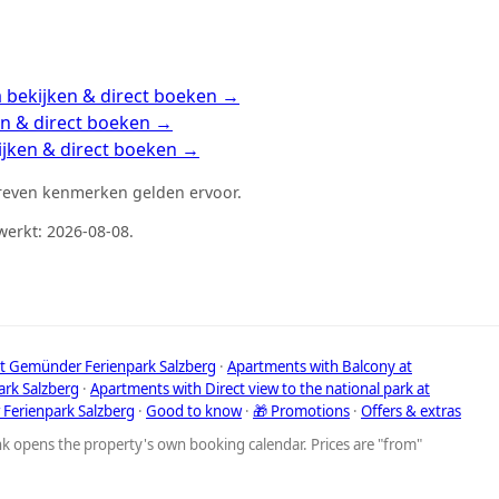
 bekijken & direct boeken →
en & direct boeken →
ijken & direct boeken →
chreven kenmerken gelden ervoor.
erkt: 2026-08-08.
t Gemünder Ferienpark Salzberg
·
Apartments with Balcony at
rk Salzberg
·
Apartments with Direct view to the national park at
 Ferienpark Salzberg
·
Good to know
·
🎁 Promotions
·
Offers & extras
ink opens the property's own booking calendar. Prices are "from"