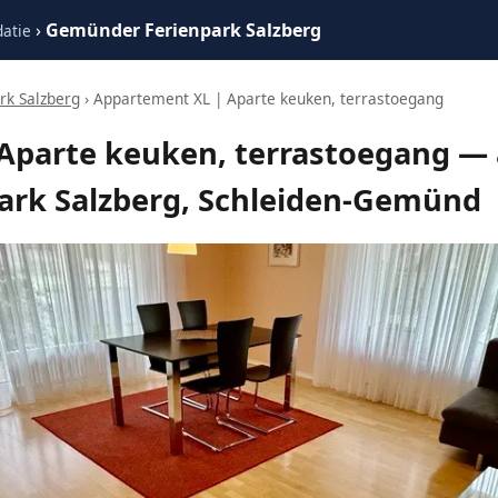
›
Gemünder Ferienpark Salzberg
atie
k Salzberg
› Appartement XL | Aparte keuken, terrastoegang
Aparte keuken, terrastoegang —
rk Salzberg, Schleiden-Gemünd