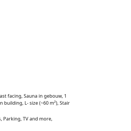
East facing, Sauna in gebouw, 1
uilding, L- size (~60 m²), Stair
s, Parking, TV and more,