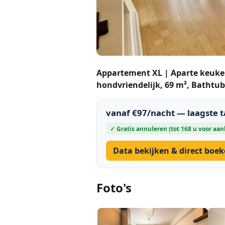
Appartement XL | Aparte keuke
hondvriendelijk, 69 m², Bathtub
vanaf €97/nacht — laagste 
✓ Gratis annuleren (tot 168 u voor aa
Data bekijken & direct boe
Foto's