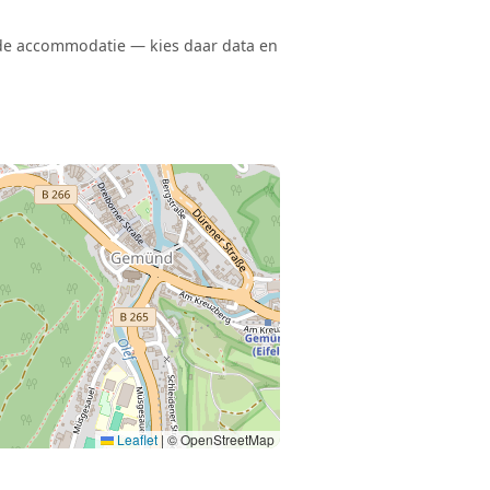
 de accommodatie — kies daar data en
Leaflet
|
© OpenStreetMap