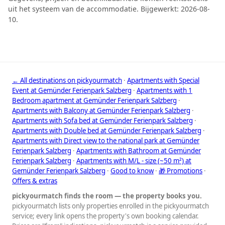
uit het systeem van de accommodatie. Bijgewerkt: 2026-08-
10.
← All destinations on pickyourmatch
·
Apartments with Special
Event at Gemünder Ferienpark Salzberg
·
Apartments with 1
Bedroom apartment at Gemünder Ferienpark Salzberg
·
Apartments with Balcony at Gemünder Ferienpark Salzberg
·
Apartments with Sofa bed at Gemünder Ferienpark Salzberg
·
Apartments with Double bed at Gemünder Ferienpark Salzberg
·
Apartments with Direct view to the national park at Gemünder
Ferienpark Salzberg
·
Apartments with Bathroom at Gemünder
Ferienpark Salzberg
·
Apartments with M/L - size (~50 m²) at
Gemünder Ferienpark Salzberg
·
Good to know
·
🎁 Promotions
·
Offers & extras
pickyourmatch finds the room — the property books you.
pickyourmatch lists only properties enrolled in the pickyourmatch
service; every link opens the property's own booking calendar.