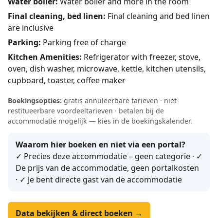
Water boiler:
Water boiler and more in the room
Final cleaning, bed linen:
Final cleaning and bed linen
are inclusive
Parking:
Parking free of charge
Kitchen Amenities:
Refrigerator with freezer, stove,
oven, dish washer, microwave, kettle, kitchen utensils,
cupboard, toaster, coffee maker
Boekingsopties:
gratis annuleerbare tarieven · niet-
restitueerbare voordeeltarieven · betalen bij de
accommodatie mogelijk — kies in de boekingskalender.
Waarom hier boeken en niet via een portal?
✓ Precies deze accommodatie – geen categorie · ✓
De prijs van de accommodatie, geen portalkosten
· ✓ Je bent directe gast van de accommodatie
Data bekijken & direct boeken →